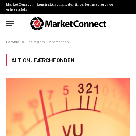
MarketConnect – konstruktive nyheder til og for investorer og
erhvervsfolk
Forside
»
Indlæg om "Færchfonden"
ALT OM:
FÆRCHFONDEN