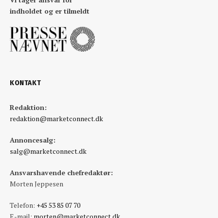
indholdet og er tilmeldt
KONTAKT
Redaktion:
redaktion@marketconnect.dk
Annoncesalg:
salg@marketconnect.dk
Ansvarshavende chefredaktør:
Morten Jeppesen
Telefon:
+45 53 85 07 70
E-mail:
morten@marketconnect.dk