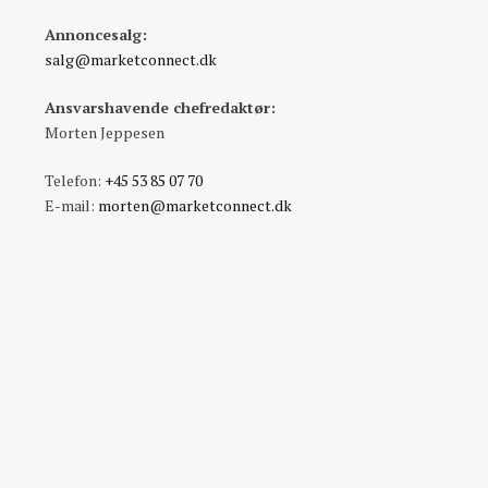
Annoncesalg:
salg@marketconnect.dk
Ansvarshavende chefredaktør:
Morten Jeppesen
Telefon:
+45 53 85 07 70
E-mail:
morten@marketconnect.dk