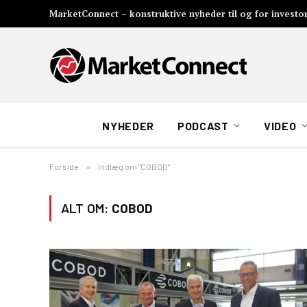
MarketConnect – konstruktive nyheder til og for investo
NYHEDER
PODCAST
VIDEO
Forside
»
Indlæg om "COBOD"
ALT OM:
COBOD