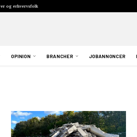
rer og erhvervsfolk
OPINION
BRANCHER
JOBANNONCER