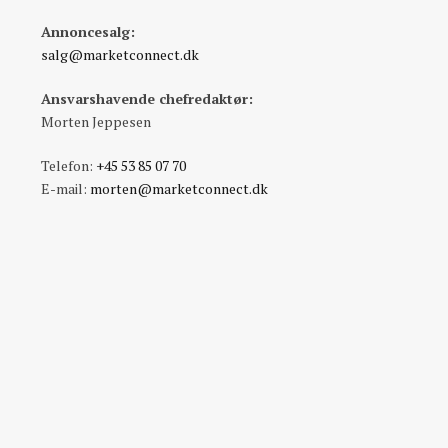
Annoncesalg:
salg@marketconnect.dk
Ansvarshavende chefredaktør:
Morten Jeppesen
Telefon:
+45 53 85 07 70
E-mail:
morten@marketconnect.dk