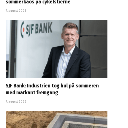
sommerkaos på cykelstierne
7. august 2026
SJF Bank: Industrien tog hul på sommeren
med markant fremgang
7. august 2026