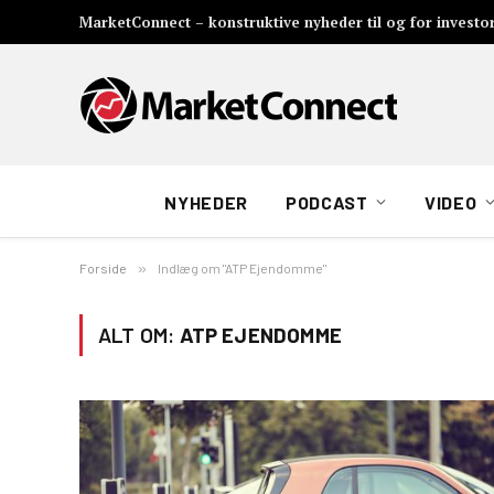
MarketConnect – konstruktive nyheder til og for investo
NYHEDER
PODCAST
VIDEO
Forside
»
Indlæg om "ATP Ejendomme"
ALT OM:
ATP EJENDOMME