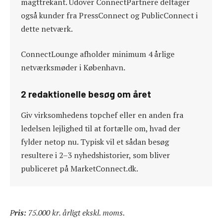
magttrekant. Udover ConnectPartnere deltager
også kunder fra PressConnect og PublicConnect i
dette netværk.
ConnectLounge afholder minimum 4 årlige
netværksmøder i København.
2 redaktionelle besøg om året
Giv virksomhedens topchef eller en anden fra
ledelsen lejlighed til at fortælle om, hvad der
fylder netop nu. Typisk vil et sådan besøg
resultere i 2–3 nyhedshistorier, som bliver
publiceret på MarketConnect.dk.
P
ris:
75.000 kr. årligt ekskl. moms.