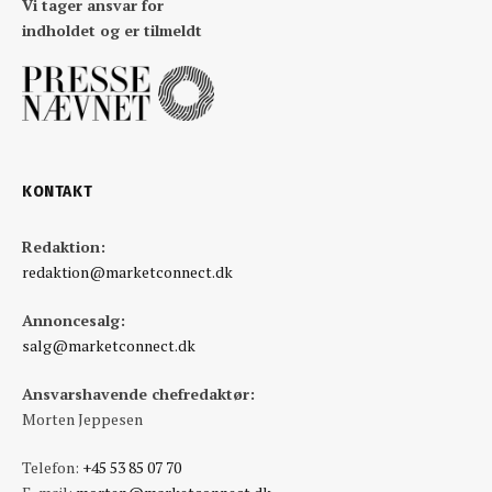
Vi tager ansvar for
indholdet og er tilmeldt
KONTAKT
Redaktion:
redaktion@marketconnect.dk
Annoncesalg:
salg@marketconnect.dk
Ansvarshavende chefredaktør:
Morten Jeppesen
Telefon:
+45 53 85 07 70