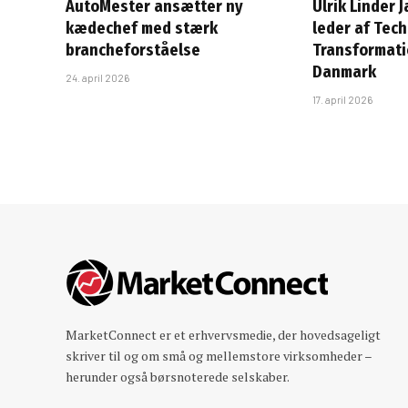
AutoMester ansætter ny
Ulrik Linder 
kædechef med stærk
leder af Tec
brancheforståelse
Transformatio
Danmark
24. april 2026
17. april 2026
MarketConnect er et erhvervsmedie, der hovedsageligt
skriver til og om små og mellemstore virksomheder –
herunder også børsnoterede selskaber.