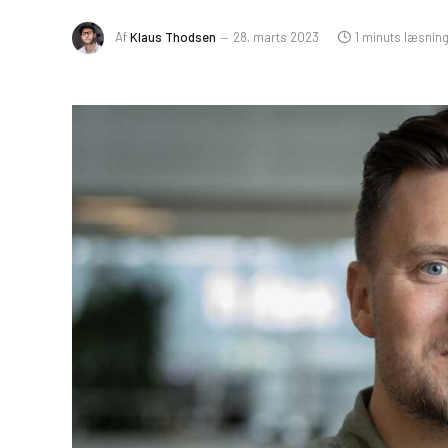
Af
Klaus Thodsen
28. marts 2023
1 minuts læsnin