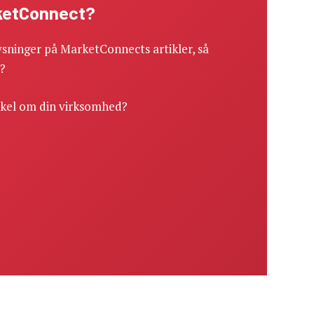
rketConnect?
sninger på MarketConnects artikler, så
r?
ikel om din virksomhed?