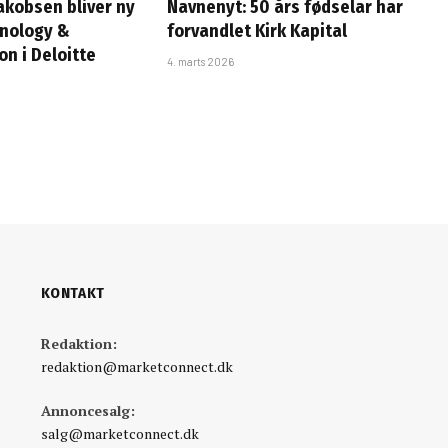
Jakobsen bliver ny
Navnenyt: 50 års fødselar har
hnology &
forvandlet Kirk Kapital
n i Deloitte
4. marts 2026
KONTAKT
Redaktion:
redaktion@marketconnect.dk
Annoncesalg:
salg@marketconnect.dk