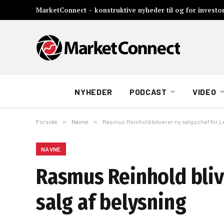
MarketConnect – konstruktive nyheder til og for investo
NYHEDER
PODCAST
VIDEO
Forside
»
Navne
»
Rasmus Reinhold bliverer ny salgschef for L
NAVNE
Rasmus Reinhold bliv
salg af belysning