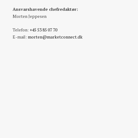
Ansvarshavende chefredaktør:
Morten Jeppesen
Telefon:
+45 53 85 07 70
E-mail:
morten@marketconnect.dk