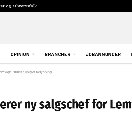
rer og erhvervsfolk
OPINION
BRANCHER
JOBANNONCER
emvigh-Müllers salg af belysning
erer ny salgschef for Le