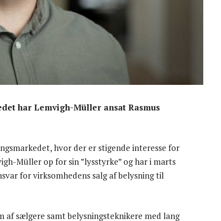
rkedet har Lemvigh-Müller ansat Rasmus
ningsmarkedet, hvor der er stigende interesse for
igh-Müller op for sin ”lysstyrke” og har i marts
var for virksomhedens salg af belysning til
am af sælgere samt belysningsteknikere med lang