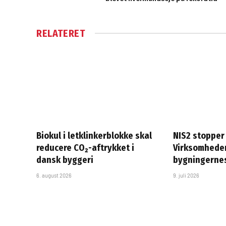
RELATERET
Biokul i letklinkerblokke skal
NIS2 stopper 
reducere CO₂-aftrykket i
Virksomheder
dansk byggeri
bygningerne
6. august 2026
9. juli 2026