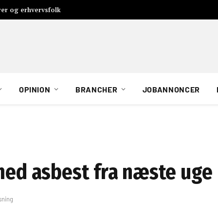
rer og erhvervsfolk
OPINION
BRANCHER
JOBANNONCER
 med asbest fra næste uge
sning