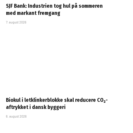
SJF Bank: Industrien tog hul på sommeren
med markant fremgang
7. august 2026
Biokul i letklinkerblokke skal reducere CO₂-
aftrykket i dansk byggeri
6. august 2026