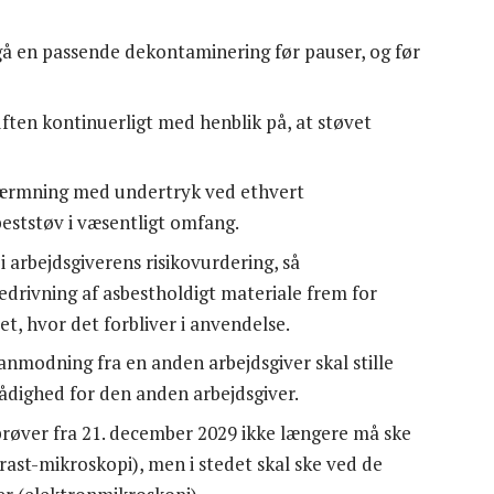
gå en passende dekontaminering før pauser, og før
uften kontinuerligt med henblik på, at støvet
skærmning med undertryk ved ethvert
eststøv i væsentligt omfang.
i arbejdsgiverens risikovurdering, så
edrivning af asbestholdigt materiale frem for
t, hvor det forbliver i anvendelse.
 anmodning fra en anden arbejdsgiver skal stille
rådighed for den anden arbejdsgiver.
tprøver fra 21. december 2029 ikke længere må ske
t-mikroskopi), men i stedet skal ske ved de