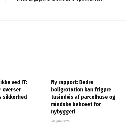
ikke ved IT:
Ny rapport: Bedre
 overser
boligrotation kan frigøre
s sikkerhed
tusindvis af parcelhuse og
mindske behovet for
nybyggeri
30. juni 2026