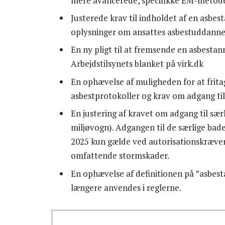
mere avancerede, specifikke EM-metode
Justerede krav til indholdet af en asbes
oplysninger om ansattes asbestuddannel
En ny pligt til at fremsende en asbestanm
Arbejdstilsynets blanket på virk.dk
En ophævelse af muligheden for at frita
asbestprotokoller og krav om adgang ti
En justering af kravet om adgang til sær
miljøvogn). Adgangen til de særlige bade
2025 kun gælde ved autorisationskræve
omfattende stormskader.
En ophævelse af definitionen på ”asbest
længere anvendes i reglerne.