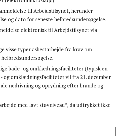
r (elektronmikroskopi).
tanmeldelse til Arbejdstilsynet, herunder
se og dato for seneste helbredsundersøgelse.
eldelse elektronisk til Arbejdstilsynet via
ge visse typer asbestarbejde fra krav om
l helbredsundersøgelse.
lige bade- og omklædningsfaciliteter (typisk en
- og omklædningsfaciliteter vil fra 21. december
nde nedrivning og oprydning efter brande og
arbejde med lavt støvniveau”, da udtrykket ikke