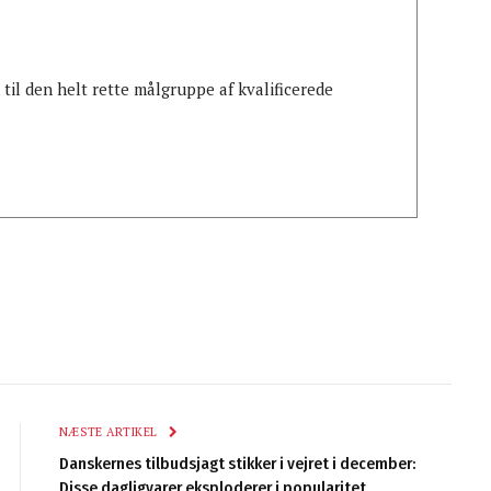
il den helt rette målgruppe af kvalificerede
NÆSTE ARTIKEL
Danskernes tilbudsjagt stikker i vejret i december:
Disse dagligvarer eksploderer i popularitet