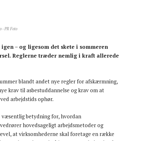
o - PR Foto
 igen – og ligesom det skete i sommeren
el. Reglerne træder nemlig i kraft allerede
 rummer blandt andet nye regler for afskærmning,
nye krav til asbestuddannelse og krav om at
ved arbejdstids ophør.
e væsentlig betydning for, hvordan
 vedrører hovedsageligt arbejdsmetoder og
gevel, at virksomhederne skal foretage en række