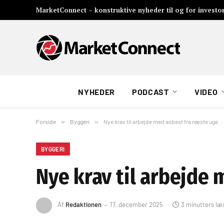
MarketConnect – konstruktive nyheder til og for investo
NYHEDER
PODCAST
VIDEO
Forside
»
Byggeri
»
Nye krav til arbejde med asbest fra næste uge
BYGGERI
Nye krav til arbejde
Af
Redaktionen
17. december 2025
3 minutters læ