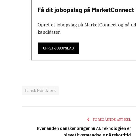
Få dit jobopslag på MarketConnect
Opret et jobopslag på MarketConnect og nå ud t
kandidater.
OPRET JOBOPSLAG
Dansk Håndværk
FOREGÅENDE ARTIKEL
Hver anden dansker bruger nu AI: Teknologien er
blevet hvermandseje på rekordtid