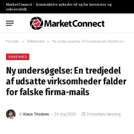
MarketConnect – konstruktive nyheder til og for investorer og
erhvervsfolk
Forside
»
Sikkerhed
»
Ny undersøgelse: En tredjedel af udsatte virksomheder falder for falske firma-mails
SIKKERHED
Ny undersøgelse: En tredjedel
af udsatte virksomheder falder
for falske firma-mails
Af
Klaus Thodsen
24. maj 2024
3 minutters læsning