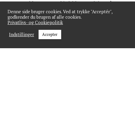
Der etableres en ny whistleblowerordning, så
medarbejderne får mulighed for at indberette
Denne side bruger cookies. Ved at trykke "Acceptér",
godkender du brugen af alle cookies.
anonymt til en ekstern part.
Privatlivs- og Cookiepolitik
Der skal øjeblikkeligt udarbejdes en konkret
Indstillinger
Accepter
handleplan for genetablering af et godt psykisk
arbejdsmiljø i hele organisationen.
Der tilknyttes øjeblikkelig ekstern bistand, der kan
varetage den midlertidige ledelse af Erhvervshus
Midtjylland og stå i spidsen for arbejdet med at
genoprette det psykiske arbejdsmiljø, indtil en ny
direktør er ansat.
Der oprettes et tilbud, hvor alle medarbejdere efter
ønske kan få hjælp og støtte til igen at trives på
arbejdspladsen.