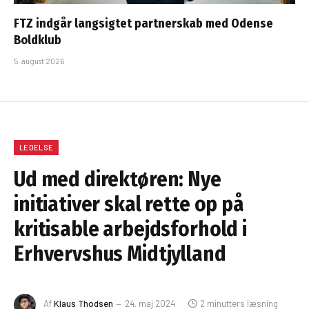
FTZ indgår langsigtet partnerskab med Odense
Boldklub
5. august 2026
LEDELSE
Ud med direktøren: Nye
initiativer skal rette op på
kritisable arbejdsforhold i
Erhvervshus Midtjylland
Af
Klaus Thodsen
24. maj 2024
2 minutters læsning