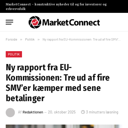
MarketConnect – konstruktive nyheder til og for investorer og
erhvervsfolk
Forside
»
Politik
»
Ny rapport fra EU-Kommissionen: Tre ud af fire SMV’er kæmper med sene betalinger
POLITIK
Ny rapport fra EU-
Kommissionen: Tre ud af fire
SMV’er kæmper med sene
betalinger
Af
Redaktionen
20. oktober 2025
3 minutters læsning