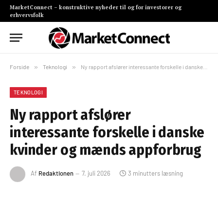
MarketConnect – konstruktive nyheder til og for investorer og
erhvervsfolk
Forside
»
Teknologi
»
Ny rapport afslører interessante forskelle i danske kvinder og mænds appforbrug
TEKNOLOGI
Ny rapport afslører
interessante forskelle i danske
kvinder og mænds appforbrug
Af
Redaktionen
7. juli 2026
3 minutters læsning