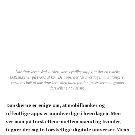
Når danskerne skal vurdere deres yndlingsapps, er der en tydelig
fællesnævner på tværs af køn. De apps, der får hverdagen til at fungere,
vurderes højt af alle danskere. Men uden for den fælles kerne begynder
forskellene at vise sig.
Danskerne er enige om, at mobilbanker og
offentlige apps er uundværlige i hverdagen. Men
ser man på forskellene mellem mænd og kvinder,
tegner der sig to forskellige digitale universer. Mens