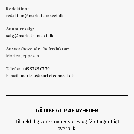
Redaktion:
redaktion@marketconnect.dk
Annoncesalg:
salg@marketconnect.dk
Ansvarshavende chefredaktør:
Morten Jeppesen
Telefon:
+45 53 85 07 70
E-mail:
morten@marketconnect.dk
GÅ IKKE GLIP AF NYHEDER
Tilmeld dig vores nyhedsbrev og få et ugentligt
overblik.