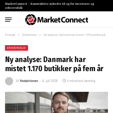
MarketConnect – konstruktive nyheder til og for investorer og
erhvervsfolk
Forside
»
Erhvervsliv
»
Ny analyse: Danmark har mistet 1.170 butikker på fem år
ERHVERVSLIV
Ny analyse: Danmark har
mistet 1.170 butikker på fem år
Af
Redaktionen
6. juli 2026
4 minutters læsning