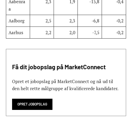
Aabenra
2,3
1,9
-15,8
-0,4
a
Aalborg
2,5
2,3
-6,8
-0,2
Aarhus
2,2
2,0
-7,5
-0,2
Få dit jobopslag på MarketConnect
Opret et jobopslag på MarketConnect og nå ud til
den helt rette målgruppe af kvalificerede kandidater.
OPRET JOBOPSLAG