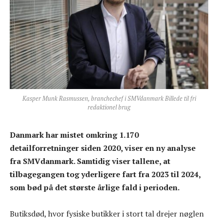
Kasper Munk Rasmussen, branchechef i SMVdanmark Billede til fri
redaktionel brug
Danmark har mistet omkring 1.170
detailforretninger siden 2020, viser en ny analyse
fra SMVdanmark. Samtidig viser tallene, at
tilbagegangen tog yderligere fart fra 2023 til 2024,
som bød på det største årlige fald i perioden.
Butiksdød, hvor fysiske butikker i stort tal drejer nøglen