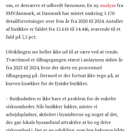
om, er desværre et udbredt fænomen. En ny
analyse
fra
SMVdanmark, at Danmark har mistet omkring 1.170
detailforretninger over fem år fra 2020 til 2024. Antallet
af butikker er faldet fra 15.616 til 14.446, svarende til et
fald på 7,5 pct.
Udviklingen ser heller ikke ud til at være ved at vende.
Tværtimod er tilbagegangen størst i anlaysens sidste år
fra 2023 til 2024, hvor der skete en procentuel
tilbagegang på . Dermed er der fortsat ikke tegn på, at
kurven knækker for de fysiske butikker.
– Butiksdøden er ikke bare et problem for de enkelte
virksomheder. Når butikker lukker, mister vi
arbejdspladser, aktivitet i bymidterne og noget af det,
der gør lokale bysamfund attraktive at bo og drive
virksomhed i. Det er en udvikling, som bør bekymre både