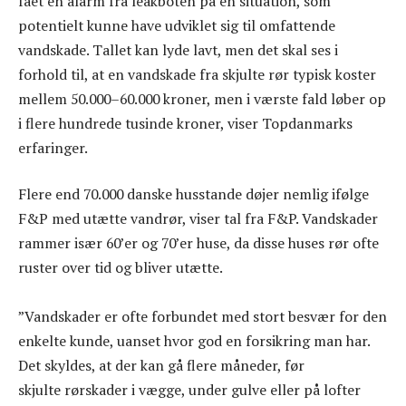
fået en alarm fra leakboten på en situation, som
potentielt kunne have udviklet sig til omfattende
vandskade. Tallet kan lyde lavt, men det skal ses i
forhold til, at en vandskade fra skjulte rør typisk koster
mellem 50.000–60.000 kroner, men i værste fald løber op
i flere hundrede tusinde kroner, viser Topdanmarks
erfaringer.
Flere end 70.000 danske husstande døjer nemlig ifølge
F&P med utætte vandrør, viser tal fra F&P. Vandskader
rammer især 60’er og 70’er huse, da disse huses rør ofte
ruster over tid og bliver utætte.
”Vandskader er ofte forbundet med stort besvær for den
enkelte kunde, uanset hvor god en forsikring man har.
Det skyldes, at der kan gå flere måneder, før
skjulte rørskader i vægge, under gulve eller på lofter