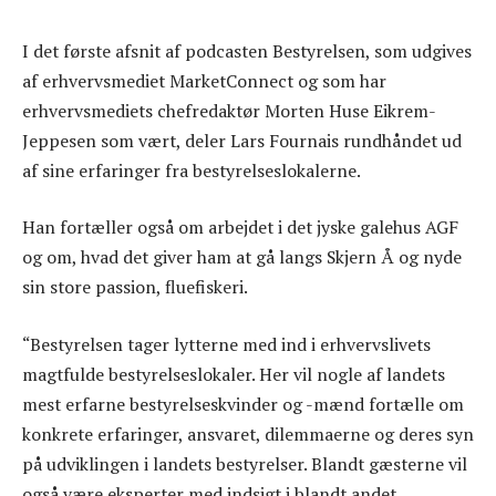
I det første afsnit af podcasten Bestyrelsen, som udgives
af erhvervsmediet MarketConnect og som har
erhvervsmediets chefredaktør Morten Huse Eikrem-
Jeppesen som vært, deler Lars Fournais rundhåndet ud
af sine erfaringer fra bestyrelseslokalerne.
Han fortæller også om arbejdet i det jyske galehus AGF
og om, hvad det giver ham at gå langs Skjern Å og nyde
sin store passion, fluefiskeri.
“Bestyrelsen tager lytterne med ind i erhvervslivets
magtfulde bestyrelseslokaler. Her vil nogle af landets
mest erfarne bestyrelseskvinder og -mænd fortælle om
konkrete erfaringer, ansvaret, dilemmaerne og deres syn
på udviklingen i landets bestyrelser. Blandt gæsterne vil
også være eksperter med indsigt i blandt andet