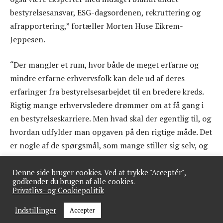
bestyrelsesansvar, ESG-dagsordenen, rekruttering og
afrapportering,” fortæller Morten Huse Eikrem-
Jeppesen.
“Der mangler et rum, hvor både de meget erfarne og
mindre erfarne erhvervsfolk kan dele ud af deres
erfaringer fra bestyrelsesarbejdet til en bredere kreds.
Rigtig mange erhvervsledere drømmer om at få gang i
en bestyrelseskarriere. Men hvad skal der egentlig til, og
hvordan udfylder man opgaven på den rigtige måde. Det
er nogle af de spørgsmål, som mange stiller sig selv, og
som denne podcast vil forsøge at besvare,” siger Morten
Huse Eikrem-Jeppesen.
Denne side bruger cookies. Ved at trykke "Acceptér",
godkender du brugen af alle cookies.
Privatlivs- og Cookiepolitik
Indstillinger
Accepter