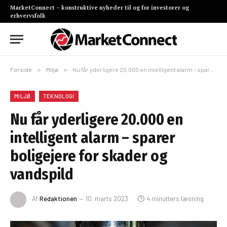
MarketConnect – konstruktive nyheder til og for investorer og
erhvervsfolk
Forside
»
Miljø
»
Nu får yderligere 20.000 en intelligent alarm – sparer boligejere for skader og vandspild
MILJØ
TEKNOLOGI
Nu får yderligere 20.000 en
intelligent alarm – sparer
boligejere for skader og
vandspild
Af
Redaktionen
10. marts 2023
4 minutters læsning