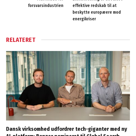
forsvarsindustrien
effektive redskab til at
beskytte europæere mod
energikriser
RELATERET
Dansk virksomhed udfordrer tech-giganter med ny