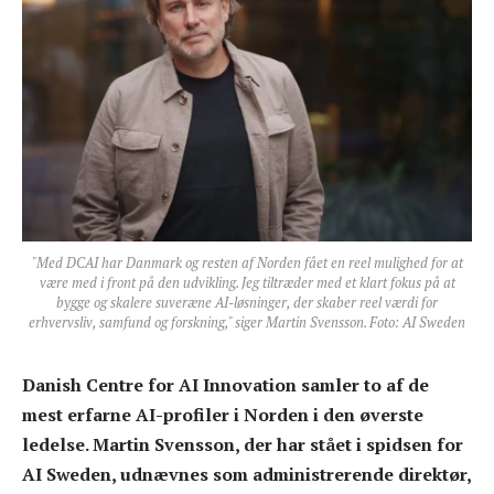
"Med DCAI har Danmark og resten af Norden fået en reel mulighed for at
være med i front på den udvikling. Jeg tiltræder med et klart fokus på at
bygge og skalere suveræne AI-løsninger, der skaber reel værdi for
erhvervsliv, samfund og forskning," siger Martin Svensson. Foto: AI Sweden
Danish Centre for AI Innovation samler to af de
mest erfarne AI-profiler i Norden i den øverste
ledelse. Martin Svensson, der har stået i spidsen for
AI Sweden, udnævnes som administrerende direktør,