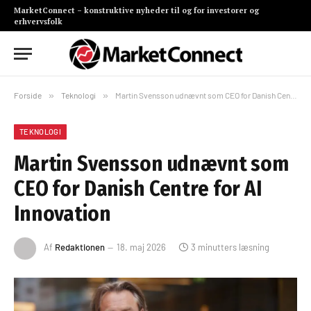
MarketConnect – konstruktive nyheder til og for investorer og
erhvervsfolk
Forside
»
Teknologi
»
Martin Svensson udnævnt som CEO for Danish Centre for AI Innovation
TEKNOLOGI
Martin Svensson udnævnt som
CEO for Danish Centre for AI
Innovation
Af
Redaktionen
18. maj 2026
3 minutters læsning