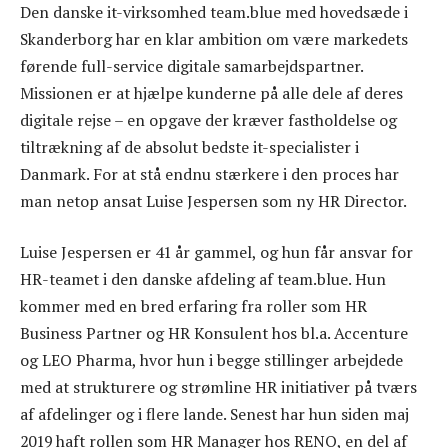
Den danske it-virksomhed team.blue med hovedsæde i
Skanderborg har en klar ambition om være markedets
førende full-service digitale samarbejdspartner.
Missionen er at hjælpe kunderne på alle dele af deres
digitale rejse – en opgave der kræver fastholdelse og
tiltrækning af de absolut bedste it-specialister i
Danmark. For at stå endnu stærkere i den proces har
man netop ansat Luise Jespersen som ny HR Director.
Luise Jespersen er 41 år gammel, og hun får ansvar for
HR-teamet i den danske afdeling af team.blue. Hun
kommer med en bred erfaring fra roller som HR
Business Partner og HR Konsulent hos bl.a. Accenture
og LEO Pharma, hvor hun i begge stillinger arbejdede
med at strukturere og strømline HR initiativer på tværs
af afdelinger og i flere lande. Senest har hun siden maj
2019 haft rollen som HR Manager hos RENO, en del af