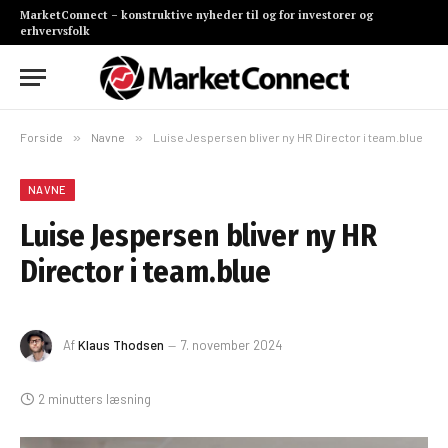
MarketConnect – konstruktive nyheder til og for investorer og
erhvervsfolk
Forside
»
Navne
»
Luise Jespersen bliver ny HR Director i team.blue
NAVNE
Luise Jespersen bliver ny HR
Director i team.blue
Af
Klaus Thodsen
7. november 2024
2 minutters læsning