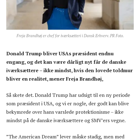
Freja Brandhøj er chef for iværksætteri i Dansk Erhverv. PR Foto.
Donald Trump bliver USAs præsident endnu
engang, og det kan være dårligt nyt får de danske
iværksættere – ikke mindst, hvis den lovede toldmur
bliver en realitet, mener Freja Brandhøj,
Så skete det. Donald Trump har udsigt til en ny periode
som præsident i USA, og vi er nogle, der godt kan blive
bekymrede over hans varslede protektionisme – ikke
mindst på de danske iværksættere og SMV’ers vegne.
”The American Dream” lever måske stadig, men med