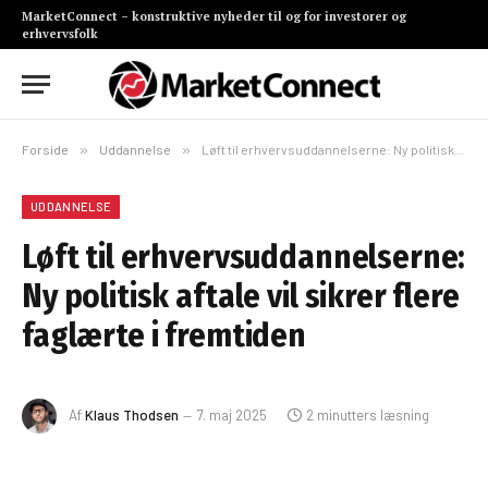
MarketConnect – konstruktive nyheder til og for investorer og
erhvervsfolk
Forside
»
Uddannelse
»
Løft til erhvervsuddannelserne: Ny politisk aftale vil sikrer flere faglærte i fremtiden
UDDANNELSE
Løft til erhvervsuddannelserne:
Ny politisk aftale vil sikrer flere
faglærte i fremtiden
Af
Klaus Thodsen
7. maj 2025
2 minutters læsning