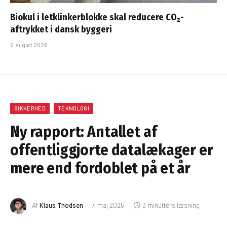
Biokul i letklinkerblokke skal reducere CO₂-
aftrykket i dansk byggeri
6. august 2026
SIKKERHED
TEKNOLOGI
Ny rapport: Antallet af
offentliggjorte datalækager er
mere end fordoblet på et år
Af
Klaus Thodsen
7. maj 2025
3 minutters læsning