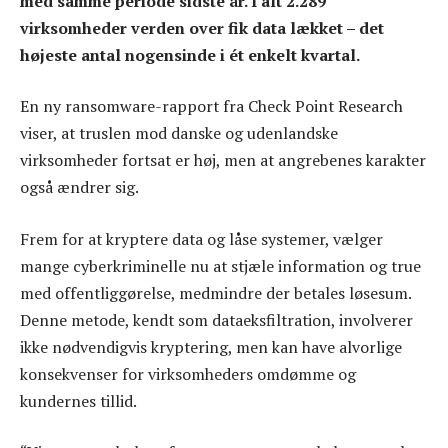
med samme periode sidste år. I alt 2.289
virksomheder verden over fik data lækket – det
højeste antal nogensinde i ét enkelt kvartal.
En ny ransomware-rapport fra Check Point Research
viser, at truslen mod danske og udenlandske
virksomheder fortsat er høj, men at angrebenes karakter
også ændrer sig.
Frem for at kryptere data og låse systemer, vælger
mange cyberkriminelle nu at stjæle information og true
med offentliggørelse, medmindre der betales løsesum.
Denne metode, kendt som dataeksfiltration, involverer
ikke nødvendigvis kryptering, men kan have alvorlige
konsekvenser for virksomheders omdømme og
kundernes tillid.