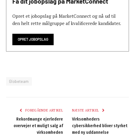
Få dit jobopslag på MarketConnect
Opret et jobopslag på MarketConnect og nå ud til
den helt rette målgruppe af kvalificerede kandidater.
OPRET JOBOPSLAG
Globeteam
FOREGÅENDE ARTIKEL
NÆSTE ARTIKEL
Rekordmange ejerledere
Virksomheders
overvejer et muligt salg af
cybersikkerhed bliver styrket
virksomheden
med ny uddannelse