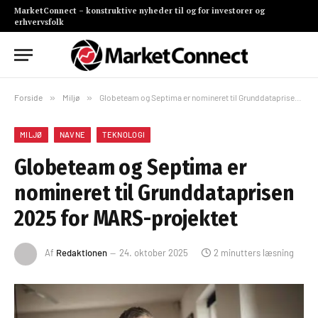
MarketConnect – konstruktive nyheder til og for investorer og
erhvervsfolk
Forside
»
Miljø
»
Globeteam og Septima er nomineret til Grunddataprisen 2025 for MARS-projektet
MILJØ
NAVNE
TEKNOLOGI
Globeteam og Septima er
nomineret til Grunddataprisen
2025 for MARS-projektet
Af
Redaktionen
24. oktober 2025
2 minutters læsning