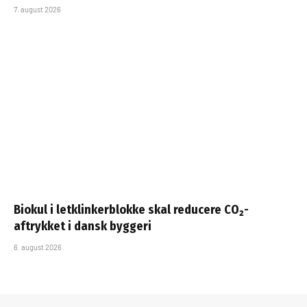
7. august 2026
Biokul i letklinkerblokke skal reducere CO₂-
aftrykket i dansk byggeri
6. august 2026