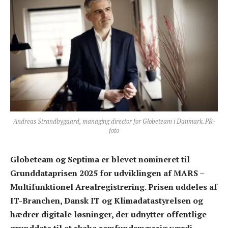
Andreas Strandbygaard, managing director for Globeteam i Danmark. PR-
foto
Globeteam og Septima er blevet nomineret til
Grunddataprisen 2025 for udviklingen af MARS –
Multifunktionel Arealregistrering. Prisen uddeles af
IT-Branchen, Dansk IT og Klimadatastyrelsen og
hædrer digitale løsninger, der udnytter offentlige
grunddata til at skabe samfundsmæssig værdi.