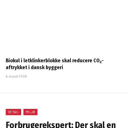
Biokul i letklinkerblokke skal reducere CO₂-
aftrykket i dansk byggeri
6. august 2026
DETAIL
MILJØ
Forbrugerekspert: Der skal en