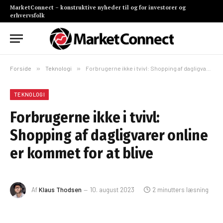
MarketConnect – konstruktive nyheder til og for investorer og
erhvervsfolk
Forside
»
Teknologi
»
Forbrugerne ikke i tvivl: Shopping af dagligvarer online er kommet for at blive
TEKNOLOGI
Forbrugerne ikke i tvivl:
Shopping af dagligvarer online
er kommet for at blive
Af
Klaus Thodsen
10. august 2023
2 minutters læsning