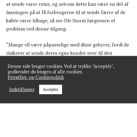
at sende varer retur, og selvom dette kan være en del af
løsningen på at få forbrugerne til at sende færre af de
købte varer tilbage, så ser Ole Storm Jørgensen et
problem ved denne tilgang.
“Mange vil være påpasselige med disse gebyrer, fordi de
risikerer at sende deres egne kunder over til den
konkurrent, der ikke har gebyrer på returvare.
Denne side bruger cookies. Ved at trykke "Acceptér",
Forbrugeren sender ikke varer retur af ond vilje, men
godkender du brugen af alle cookies.
fordi mange ting er svære at købe online. Tøj og sko kan
Privatlivs- og Cookiepolitik
jo passe, ellers vil vi ikke have det, og der er større
Indstillinger
Accepter
chance for at købe noget, der ikke passer, når vi handler
online end i den fysiske butik.”
Skal der ske en reel ændring omkring udfordringen med
returvare, vil det først og fremmest kræve en ændring i
forbrugernes adfærd, mener Ole Storm Jørgensen.