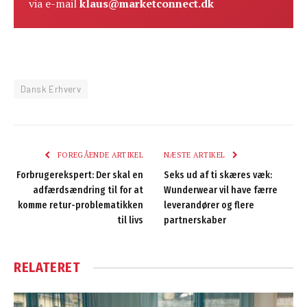
via e-mail
klaus@marketconnect.dk
Dansk Erhverv
FOREGÅENDE ARTIKEL
NÆSTE ARTIKEL
Forbrugerekspert: Der skal en
Seks ud af ti skæres væk:
adfærdsændring til for at
Wunderwear vil have færre
komme retur-problematikken
leverandører og flere
til livs
partnerskaber
RELATERET