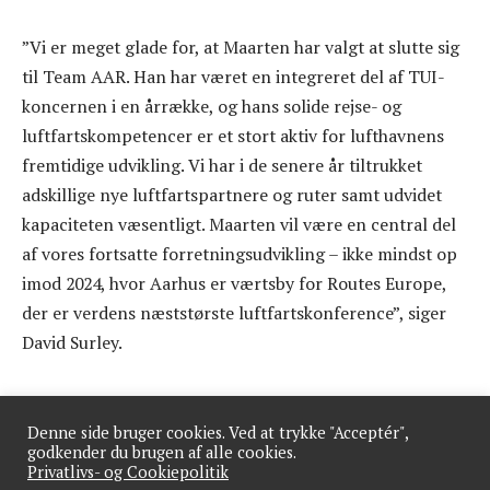
”Vi er meget glade for, at Maarten har valgt at slutte sig
til Team AAR. Han har været en integreret del af TUI-
koncernen i en årrække, og hans solide rejse- og
luftfartskompetencer er et stort aktiv for lufthavnens
fremtidige udvikling. Vi har i de senere år tiltrukket
adskillige nye luftfartspartnere og ruter samt udvidet
kapaciteten væsentligt. Maarten vil være en central del
af vores fortsatte forretningsudvikling – ikke mindst op
imod 2024, hvor Aarhus er værtsby for Routes Europe,
der er verdens næststørste luftfartskonference”, siger
David Surley.
Denne side bruger cookies. Ved at trykke "Acceptér",
godkender du brugen af alle cookies.
Privatlivs- og Cookiepolitik
Skal din virksomhed på