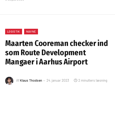
LOGISTIK
NAVNE
Maarten Cooreman checker ind
som Route Development
Mangaer i Aarhus Airport
Af
Klaus Thodsen
24. januar 2023
2 minutters læsning