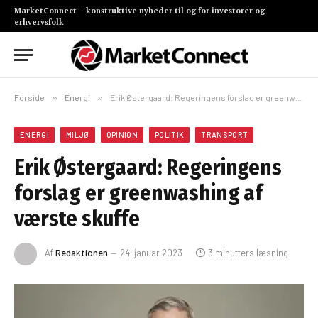
MarketConnect – konstruktive nyheder til og for investorer og
erhvervsfolk
Forside
»
Energi
»
Erik Østergaard: Regeringens forslag er greenwashing af værste skuffe
ENERGI
MILJØ
OPINION
POLITIK
TRANSPORT
Erik Østergaard: Regeringens
forslag er greenwashing af
værste skuffe
Af
Redaktionen
24. januar 2023
3 minutters læsning