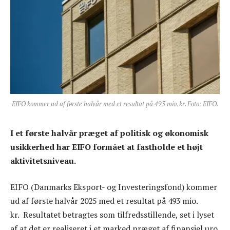
EIFO kommer ud af første halvår med et resultat på 493 mio. kr. Foto: EIFO.
I et første halvår præget af politisk og økonomisk
usikkerhed har EIFO formået at fastholde et højt
aktivitetsniveau.
EIFO (Danmarks Eksport- og Investeringsfond) kommer
ud af første halvår 2025 med et resultat på 493 mio.
kr. Resultatet betragtes som tilfredsstillende, set i lyset
af at det er realiseret i et marked præget af finansiel uro,