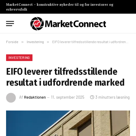
MarketConnect – konstruktive nyheder til og for investorer og
erhvervsfolk
Forside
»
Investering
»
EIFO leverer tilfredsstillende resultat i udfordrende marked
INVESTERING
EIFO leverer tilfredsstillende
resultat i udfordrende marked
Af
Redaktionen
11. september 2025
3 minutters læsning