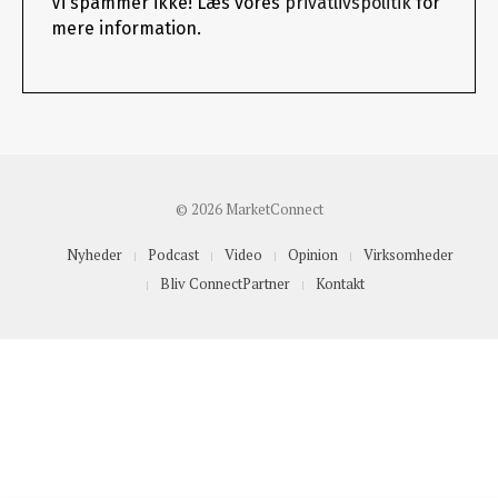
Vi spammer ikke! Læs vores
privatlivspolitik
for
mere information.
© 2026 MarketConnect
Nyheder
Podcast
Video
Opinion
Virksomheder
Bliv ConnectPartner
Kontakt