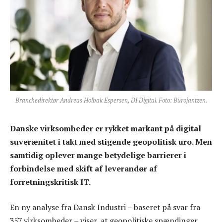
Branchedirektør Andreas Holbak Espersen, DI Digital. Foto: Bürojantzen.
Danske virksomheder er rykket markant på digital
suverænitet i takt med stigende geopolitisk uro. Men
samtidig oplever mange betydelige barrierer i
forbindelse med skift af leverandør af
forretningskritisk IT.
En ny analyse fra Dansk Industri – baseret på svar fra
357 virksomheder – viser, at geopolitiske spændinger