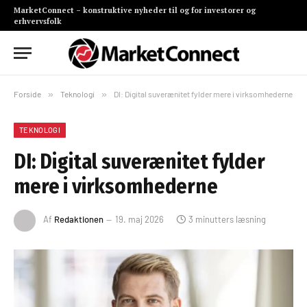
MarketConnect – konstruktive nyheder til og for investorer og
erhvervsfolk
Forside
»
Teknologi
»
DI: Digital suverænitet fylder mere i virksomhederne
TEKNOLOGI
DI: Digital suverænitet fylder
mere i virksomhederne
Af
Redaktionen
19. maj 2026
3 minutters læsning