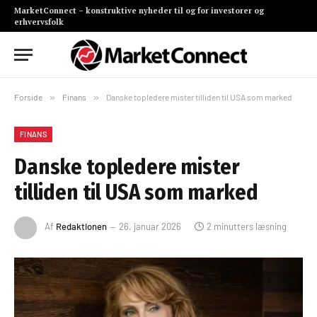
MarketConnect – konstruktive nyheder til og for investorer og
erhvervsfolk
Forside
»
Finans
»
Danske topledere mister tilliden til USA som marked
FINANS
Danske topledere mister
tilliden til USA som marked
Af
Redaktionen
26. januar 2026
2 minutters læsning