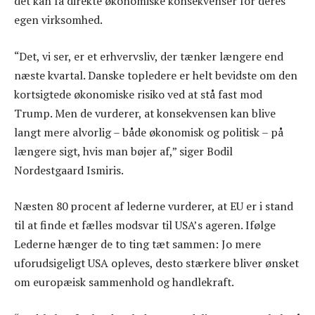
det kan få direkte økonomiske konsekvenser for deres
egen virksomhed.
“Det, vi ser, er et erhvervsliv, der tænker længere end
næste kvartal. Danske topledere er helt bevidste om den
kortsigtede økonomiske risiko ved at stå fast mod
Trump. Men de vurderer, at konsekvensen kan blive
langt mere alvorlig – både økonomisk og politisk – på
længere sigt, hvis man bøjer af,” siger Bodil
Nordestgaard Ismiris.
Næsten 80 procent af lederne vurderer, at EU er i stand
til at finde et fælles modsvar til USA’s ageren. Ifølge
Lederne hænger de to ting tæt sammen: Jo mere
uforudsigeligt USA opleves, desto stærkere bliver ønsket
om europæisk sammenhold og handlekraft.