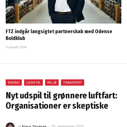
FTZ indgår langsigtet partnerskab med Odense
Boldklub
5. august 2026
ENERGI
LOGISTIK
MILJØ
TRANSPORT
Nyt udspil til grønnere luftfart:
Organisationer er skeptiske
Af
Klaus Thodsen
20. september 2022