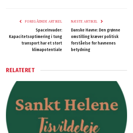
FOREGÅENDE ARTIKEL
NÆSTE ARTIKEL
SpaceInvader:
Danske Havne: Den grønne
Kapacitetsoptimering i tung
omstilling kræver politisk
transport har et stort
forståelse for havnenes
klimapotentiale
betydning
RELATERET