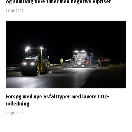
og samtidig flere timer med negative elpriser
31. juli 2026
Forsøg med nye asfalttyper med lavere CO2-
udledning
30. juli 2026