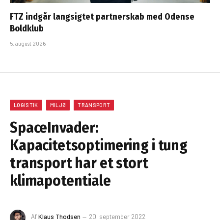
FTZ indgår langsigtet partnerskab med Odense
Boldklub
5. august 2026
LOGISTIK
MILJØ
TRANSPORT
SpaceInvader:
Kapacitetsoptimering i tung
transport har et stort
klimapotentiale
Af
Klaus Thodsen
20. september 2022