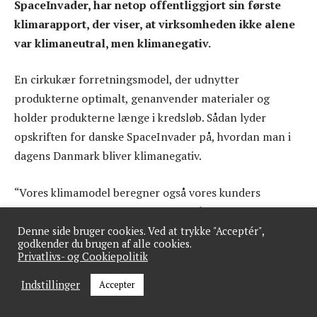
SpaceInvader, har netop offentliggjort sin første
klimarapport, der viser, at virksomheden ikke alene
var klimaneutral, men klimanegativ.
En cirkukær forretningsmodel, der udnytter
produkterne optimalt, genanvender materialer og
holder produkterne længe i kredsløb. Sådan lyder
opskriften for danske SpaceInvader på, hvordan man i
dagens Danmark bliver klimanegativ.
“Vores klimamodel beregner også vores kunders
reducerede klimaaftryk, som de opnår gennem færre
kørsler. Også kaldet ’undgået CO2´. Jo flere pallepladser
Denne side bruger cookies. Ved at trykke "Acceptér",
godkender du brugen af alle cookies.
vores system frigiver hos vores kunder, jo mere CO2
Privatlivs- og Cookiepolitik
sparer de,” siger Steen Frederiksen, CEO i SpaceInvader,
Indstillinger
Accepter
der i følge egne tal i 2021 sparede sine kunder for 6.645
tons CO2.