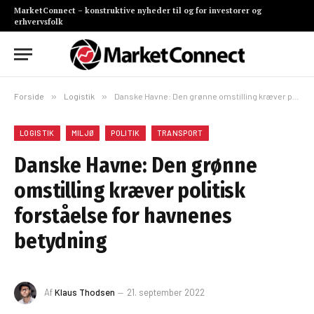
MarketConnect – konstruktive nyheder til og for investorer og
erhvervsfolk
Forside
»
Logistik
»
Danske Havne: Den grønne omstilling kræver politisk forståelse for havnenes betydning
LOGISTIK
MILJØ
POLITIK
TRANSPORT
Danske Havne: Den grønne
omstilling kræver politisk
forståelse for havnenes
betydning
Af
Klaus Thodsen
21. september 2022