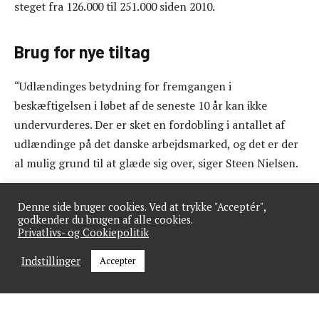
steget fra 126.000 til 251.000 siden 2010.
Brug for nye tiltag
“Udlændinges betydning for fremgangen i
beskæftigelsen i løbet af de seneste 10 år kan ikke
undervurderes. Der er sket en fordobling i antallet af
udlændinge på det danske arbejdsmarked, og det er der
al mulig grund til at glæde sig over, siger Steen Nielsen.
Men selvom der ifølge DI er god grund til at glæde sig,
Denne side bruger cookies. Ved at trykke "Acceptér",
så er der ifølge DRC også god grund til at råbe vagt i
godkender du brugen af alle cookies.
Privatlivs- og Cookiepolitik
gevær omkring. For der er brug for mange flere med
udenlandsk pas, hvis behovet for arbejdskraft i
Indstillinger
Accepter
restaurationsbranchen skal imødekommes.
“Systemet spænder meget ofte ben for vores