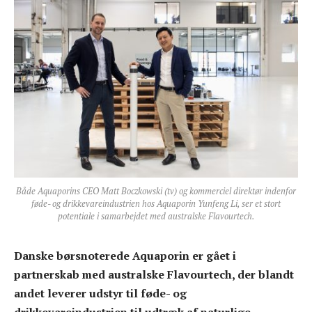
Både Aquaporins CEO Matt Boczkowski (tv) og kommerciel direktør indenfor
føde- og drikkevareindustrien hos Aquaporin Yunfeng Li, ser et stort
potentiale i samarbejdet med australske Flavourtech.
Danske børsnoterede Aquaporin er gået i
partnerskab med australske Flavourtech, der blandt
andet leverer udstyr til føde- og
drikkevareindustrien til udtræk af naturlige