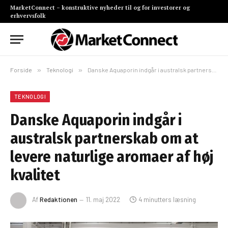
MarketConnect – konstruktive nyheder til og for investorer og
erhvervsfolk
Forside
»
Teknologi
»
Danske Aquaporin indgår i australsk partnerskab om at levere naturlige aromaer af høj kvalitet
TEKNOLOGI
Danske Aquaporin indgår i
australsk partnerskab om at
levere naturlige aromaer af høj
kvalitet
Af
Redaktionen
11. maj 2022
4 minutters læsning