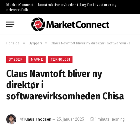
MarketConnect – konstruktive nyheder til og for investorer og
erhvervsfolk
Forside
»
Byggeri
»
Claus Navntoft bliver ny direktør i softwarevirksomheden Chisa
BYGGERI
NAVNE
TEKNOLOGI
Claus Navntoft bliver ny
direktør i
softwarevirksomheden Chisa
Af
Klaus Thodsen
23. januar 2023
1 minuts læsning