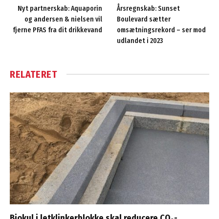
Nyt partnerskab: Aquaporin
Årsregnskab: Sunset
og andersen & nielsen vil
Boulevard sætter
fjerne PFAS fra dit drikkevand
omsætningsrekord – ser mod
udlandet i 2023
RELATERET
Biokul i letklinkerblokke skal reducere CO₂-