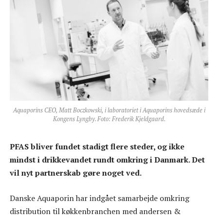
Aquaporins CEO, Matt Boczkowski, i laboratoriet i Aquaporins hovedsæde i
Kongens Lyngby. Foto: Frederik Kjeldgaard.
PFAS bliver fundet stadigt flere steder, og ikke
mindst i drikkevandet rundt omkring i Danmark. Det
vil nyt partnerskab gøre noget ved.
Danske Aquaporin har indgået samarbejde omkring
distribution til køkkenbranchen med andersen &