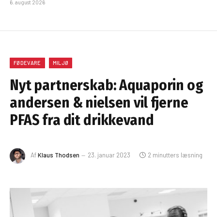
6. august 2026
FØDEVARE
MILJØ
Nyt partnerskab: Aquaporin og
andersen & nielsen vil fjerne
PFAS fra dit drikkevand
Af
Klaus Thodsen
23. januar 2023
2 minutters læsning