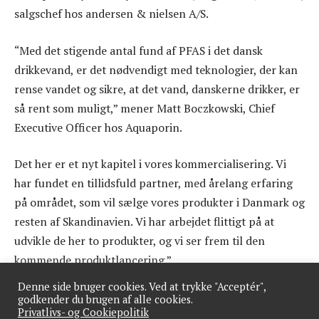
salgschef hos andersen & nielsen A/S.
“Med det stigende antal fund af PFAS i det dansk
drikkevand, er det nødvendigt med teknologier, der kan
rense vandet og sikre, at det vand, danskerne drikker, er
så rent som muligt,” mener Matt Boczkowski, Chief
Executive Officer hos Aquaporin.
Det her er et nyt kapitel i vores kommercialisering. Vi
har fundet en tillidsfuld partner, med årelang erfaring
på området, som vil sælge vores produkter i Danmark og
resten af Skandinavien. Vi har arbejdet flittigt på at
udvikle de her to produkter, og vi ser frem til den
kommende produktlancering.”
Denne side bruger cookies. Ved at trykke "Acceptér",
godkender du brugen af alle cookies.
Privatlivs- og Cookiepolitik