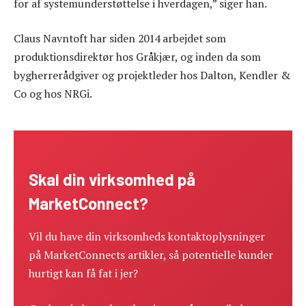
for af systemunderstøttelse i hverdagen,” siger han.
Claus Navntoft har siden 2014 arbejdet som
produktionsdirektør hos Gråkjær, og inden da som
bygherrerådgiver og projektleder hos Dalton, Kendler &
Co og hos NRGi.
Skal din virksomhed på
MarketConnect?
Vil du have din virksomheds kontaktoplysninger
på MarketConnects artikler, så potentielle kunder
hurtigt kan få fat i jer?