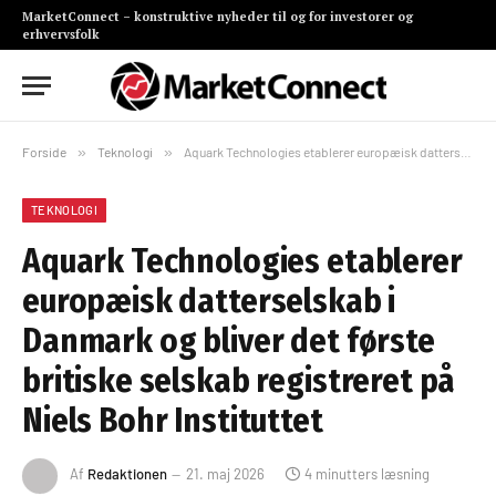
MarketConnect – konstruktive nyheder til og for investorer og
erhvervsfolk
Forside
»
Teknologi
»
Aquark Technologies etablerer europæisk datterselskab i Danmark og bliver det første britiske selskab registreret på Niels Bohr Instituttet
TEKNOLOGI
Aquark Technologies etablerer
europæisk datterselskab i
Danmark og bliver det første
britiske selskab registreret på
Niels Bohr Instituttet
Af
Redaktionen
21. maj 2026
4 minutters læsning