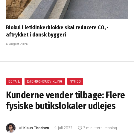
Biokul i letklinkerblokke skal reducere CO₂-
aftrykket i dansk byggeri
6. august 2026
DETAIL
EJENDOMSUDVIKLING
NYHED
Kunderne vender tilbage: Flere
fysiske butikslokaler udlejes
Af
Klaus Thodsen
4. juli 2022
2 minutters læsning