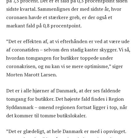
på 7,3 procent. Det er et fald på 0,3 procentpoint siden
sidste kvartal. Sammenlignes der med sidste år, hvor
coronaen havde et stærkere greb, er der også et
markant fald på 0,8 procentpoint.
”Det er effekten af, at vi efterhånden er ved at være ude
af coronatiden – selvom den stadig kaster skygger. Vi så,
hvordan tomgangen for butikker toppede under
coronakrisen, og nu kan vi se mere optimisme,” siger
Morten Marott Larsen.
Det er i alle hjørner af Danmark, at der ses faldende
tomgang for butikker. Det højeste fald findes i Region
Syddanmark – omend regionen fortsat ligger i top, når
det kommer til tomme butikslokaler.
”Det er glædeligt, at hele Danmark er med i opsvinget.