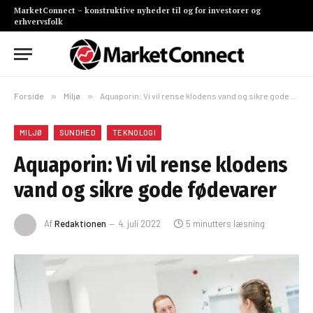
MarketConnect – konstruktive nyheder til og for investorer og
erhvervsfolk
Forside
»
Miljø
»
Aquaporin: Vi vil rense klodens vand og sikre gode fødevarer
MILJØ
SUNDHED
TEKNOLOGI
Aquaporin: Vi vil rense klodens
vand og sikre gode fødevarer
Af
Redaktionen
4. juli 2022
5 minutters læsning