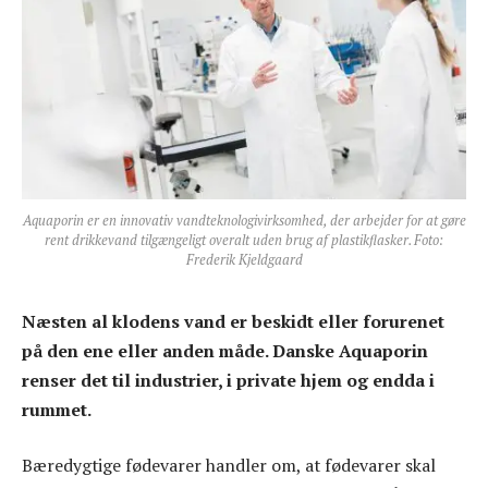
Aquaporin er en innovativ vandteknologivirksomhed, der arbejder for at gøre
rent drikkevand tilgængeligt overalt uden brug af plastikflasker. Foto:
Frederik Kjeldgaard
Næsten al klodens vand er beskidt eller forurenet
på den ene eller anden måde. Danske Aquaporin
renser det til industrier, i private hjem og endda i
rummet.
Bæredygtige fødevarer handler om, at fødevarer skal