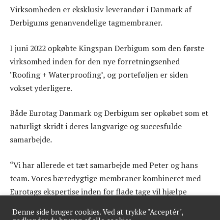
Virksomheden er eksklusiv leverandør i Danmark af
Derbigums genanvendelige tagmembraner.
I juni 2022 opkøbte Kingspan Derbigum som den første
virksomhed inden for den nye forretningsenhed
’Roofing + Waterproofing’, og porteføljen er siden
vokset yderligere.
Både Eurotag Danmark og Derbigum ser opkøbet som et
naturligt skridt i deres langvarige og succesfulde
samarbejde.
“Vi har allerede et tæt samarbejde med Peter og hans
team. Vores bæredygtige membraner kombineret med
Eurotags ekspertise inden for flade tage vil hjælpe
markedet med at tage det næste skridt mod en mere
Denne side bruger cookies. Ved at trykke "Acceptér",
bæredygtig byggebranche,” siger Olaf Van Vonno,