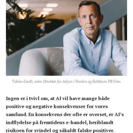
Tobias Lindh, adm. Direktør for Adyen i Norden og Baltikum. PR Foto.
Ingen er i tvivl om, at AI vil have mange både
positive og negative konsekvenser for vores
samfund. En konsekvens der ofte er overset, er AI’s
indflydelse på fremtidens e-handel, heriblandt
risikoen for svindel og såkaldt falske positiver.