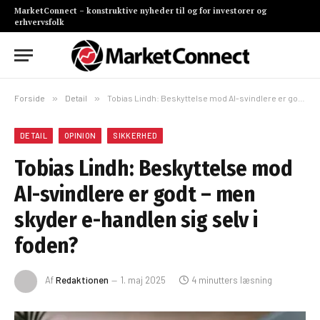
MarketConnect – konstruktive nyheder til og for investorer og
erhvervsfolk
Forside
»
Detail
»
Tobias Lindh: Beskyttelse mod AI-svindlere er godt – men skyder e-handlen sig selv i foden?
DETAIL
OPINION
SIKKERHED
Tobias Lindh: Beskyttelse mod
AI-svindlere er godt – men
skyder e-handlen sig selv i
foden?
Af
Redaktionen
1. maj 2025
4 minutters læsning