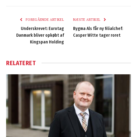
FOREGÅENDE ARTIKEL
NÆSTE ARTIKEL
Underskrevet: Eurotag
Bygma Als får ny filialchef:
Danmark bliver opkøbt af
Casper Witte tager roret
Kingspan Holding
RELATERET