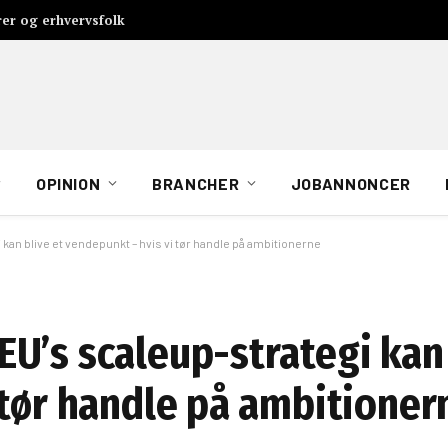
rer og erhvervsfolk
OPINION
BRANCHER
JOBANNONCER
an blive et vendepunkt – hvis vi tør handle på ambitionerne
U’s scaleup-strategi kan 
 tør handle på ambitioner