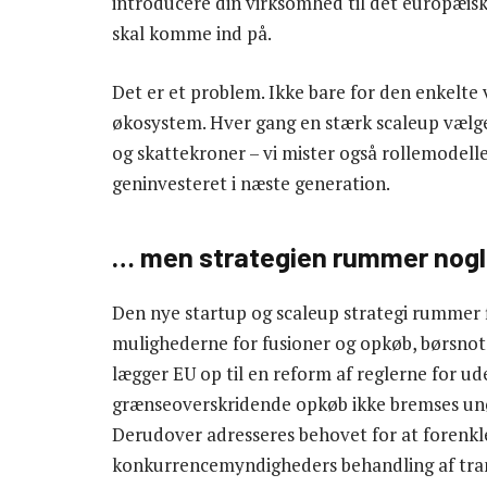
introducere din virksomhed til det europæisk
skal komme ind på.
Det er et problem. Ikke bare for den enkelt
økosystem. Hver gang en stærk scaleup vælger 
og skattekroner – vi mister også rollemodelle
geninvesteret i næste generation.
… men strategien rummer nogl
Den nye startup og scaleup strategi rummer fl
mulighederne for fusioner og opkøb, børsnote
lægger EU op til en reform af reglerne for ud
grænseoverskridende opkøb ikke bremses unø
Derudover adresseres behovet for at forenk
konkurrencemyndigheders behandling af trans