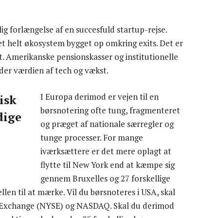
ig forlængelse af en succesfuld startup-rejse.
r et helt økosystem bygget op omkring exits. Det er
vt. Amerikanske pensionskasser og institutionelle
ender værdien af tech og vækst.
I Europa derimod er vejen til en
tisk
børsnotering ofte tung, fragmenteret
dige
og præget af nationale særregler og
tunge processer. For mange
iværksættere er det mere oplagt at
flytte til New York end at kæmpe sig
gennem Bruxelles og 27 forskellige
len til at mærke. Vil du børsnoteres i USA, skal
ck Exchange (NYSE) og NASDAQ. Skal du derimod