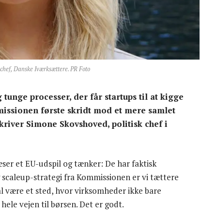
 chef, Danske Iværksættere. PR Foto
tunge processer, der får startups til at kigge
issionen første skridt mod et mere samlet
kriver Simone Skovshoved, politisk chef i
ser et EU-udspil og tænker: De har faktisk
 scaleup-strategi fra Kommissionen er vi tættere
l være et sted, hvor virksomheder ikke bare
hele vejen til børsen. Det er godt.