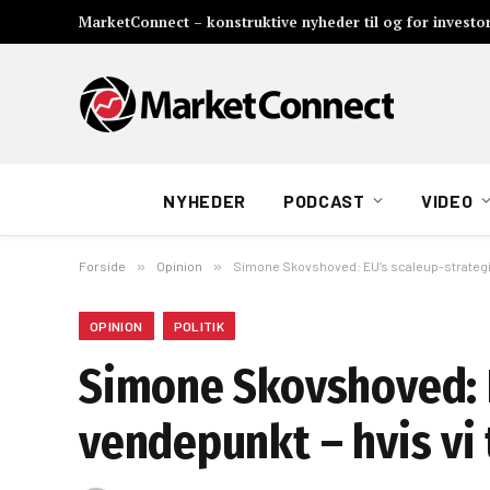
MarketConnect – konstruktive nyheder til og for investo
NYHEDER
PODCAST
VIDEO
Forside
»
Opinion
»
Simone Skovshoved: EU’s scaleup-strategi k
OPINION
POLITIK
Simone Skovshoved: E
vendepunkt – hvis vi