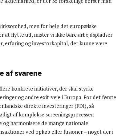
e aktiemarked, er der 35 forskellige børser man
e virksomhed, men for hele det europæiske
at flytte ud, mister vi ikke bare arbejdspladser
r, erfaring og investorkapital, der kunne være
e af svarene
ere konkrete initiativer, der skal styrke
ringer og andre exit-veje i Europa. For det første
enlandske direkte investeringer (FDI), så
digt af komplekse screeningsprocesser.
le og harmonisere de mange nationale
aktioner ved opkøb eller fusioner – noget der i