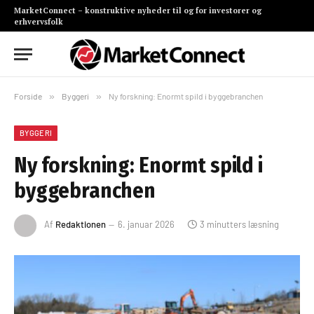
MarketConnect – konstruktive nyheder til og for investorer og
erhvervsfolk
Forside
»
Byggeri
»
Ny forskning: Enormt spild i byggebranchen
BYGGERI
Ny forskning: Enormt spild i
byggebranchen
Af
Redaktionen
6. januar 2026
3 minutters læsning