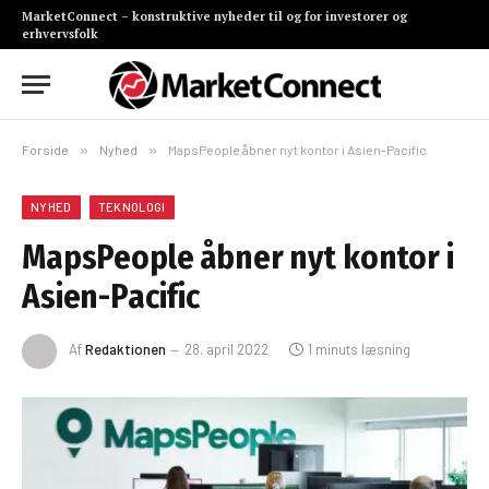
MarketConnect – konstruktive nyheder til og for investorer og
erhvervsfolk
Forside
»
Nyhed
»
MapsPeople åbner nyt kontor i Asien-Pacific
NYHED
TEKNOLOGI
MapsPeople åbner nyt kontor i
Asien-Pacific
Af
Redaktionen
28. april 2022
1 minuts læsning