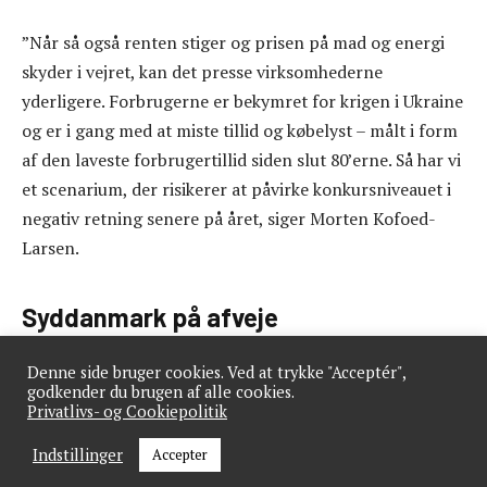
”Når så også renten stiger og prisen på mad og energi
skyder i vejret, kan det presse virksomhederne
yderligere. Forbrugerne er bekymret for krigen i Ukraine
og er i gang med at miste tillid og købelyst – målt i form
af den laveste forbrugertillid siden slut 80’erne. Så har vi
et scenarium, der risikerer at påvirke konkursniveauet i
negativ retning senere på året, siger Morten Kofoed-
Larsen.
Syddanmark på afveje
I regionsperspektiv står Hovedstaden for majoriteten af
Denne side bruger cookies. Ved at trykke "Acceptér",
godkender du brugen af alle cookies.
konkurserne i 1. kvartal, 447, hvilket dog er en bedring i
Privatlivs- og Cookiepolitik
forhold til året før, hvor 798 måtte dreje nøglen om,
Indstillinger
Accepter
svarende til et fald på 44%.