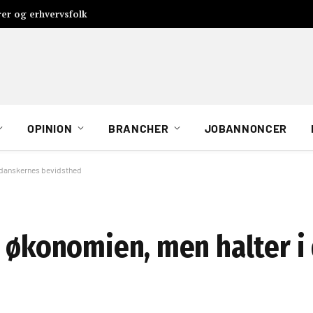
rer og erhvervsfolk
OPINION
BRANCHER
JOBANNONCER
i danskernes bevidsthed
i økonomien, men halter 