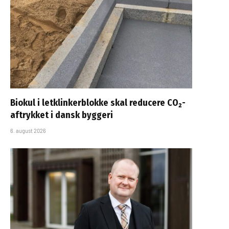
Biokul i letklinkerblokke skal reducere CO₂-
aftrykket i dansk byggeri
6. august 2026