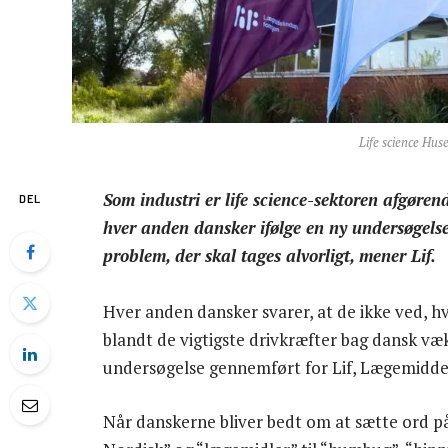
Life science Hus
Som industri er life science-sektoren afgøren
DEL
hver anden dansker ifølge en ny undersøgelse,
problem, der skal tages alvorligt, mener Lif.
Hver anden dansker svarer, at de ikke ved, hva
blandt de vigtigste drivkræfter bag dansk væ
undersøgelse gennemført for Lif, Lægemidde
Når danskerne bliver bedt om at sætte ord p