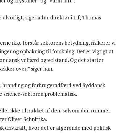
er og krystaller” og “varm luft”.
alvorligt, siger adm. direktør i Lif, Thomas
kerne ikke forstår sektorens betydning, risikerer vi
inger og opbakning til forskning. Det er vigtigt at
 for dansk velfærd og velstand. Og det starter
ækker over,” siger han.
ng, branding og forbrugeradfærd ved Syddansk
fe science-sektoren problematisk.
eller ikke tiltrukket af den, selvom den rummer
er Oliver Schnittka.
k drivkraft, hvor det er afgørende med politisk