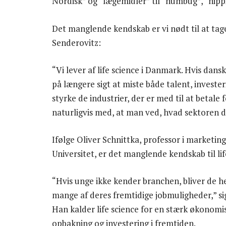
Nordisk” og “lægemidler” til “humbug”, “hippi
Det manglende kendskab er vi nødt til at tage 
Senderovitz:
“Vi lever af life science i Danmark. Hvis dans
på længere sigt at miste både talent, invester
styrke de industrier, der er med til at betale
naturligvis med, at man ved, hvad sektoren d
Ifølge Oliver Schnittka, professor i marketi
Universitet, er det manglende kendskab til li
“Hvis unge ikke kender branchen, bliver de h
mange af deres fremtidige jobmuligheder,” sig
Han kalder life science for en stærk økonomis
opbakning og investering i fremtiden.