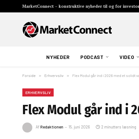
MarketConnect – konstruktive nyheder til og for investo
NYHEDER
PODCAST
VIDEO
Forside
»
Erhvervsliv
»
Flex Modul går ind i 2026 med et solidt 
ERHVERVSLIV
Flex Modul går ind i 
Af
Redaktionen
15. juni 2026
2 minutters læsning