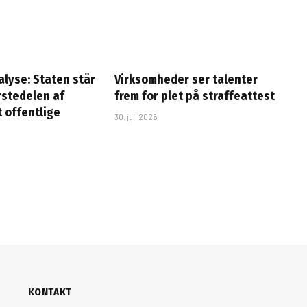
lyse: Staten står
Virksomheder ser talenter
rstedelen af
frem for plet på straffeattest
 offentlige
30. juli 2026
KONTAKT