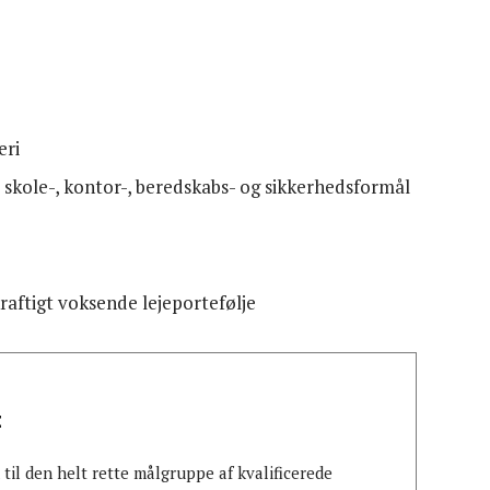
eri
s-, skole-, kontor-, beredskabs- og sikkerhedsformål
aftigt voksende lejeportefølje
t
il den helt rette målgruppe af kvalificerede