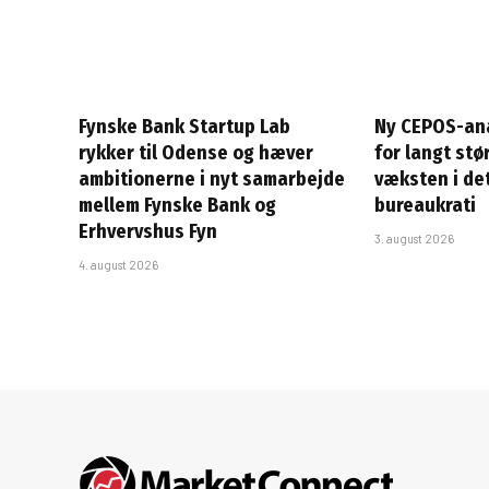
Fynske Bank Startup Lab
Ny CEPOS-ana
rykker til Odense og hæver
for langt stø
ambitionerne i nyt samarbejde
væksten i det
mellem Fynske Bank og
bureaukrati
Erhvervshus Fyn
3. august 2026
4. august 2026