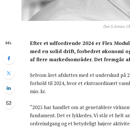
Dan S. Jensen, CE
Efter et udfordrende 2024 er Flex Modu
DEL
med en solid drift, forbedret økonomi o
af flere markedsområder. Det fremgår a
Selvom året afsluttes med et underskud på 2,8
forhold til 2024, hvor et ekstraordinært vans
mio. kr.
“2025 har handlet om at genetablere virkso
fundament. Det er lykkedes. Vi står et helt a
ordreindgang og et betydeligt højere aktivite