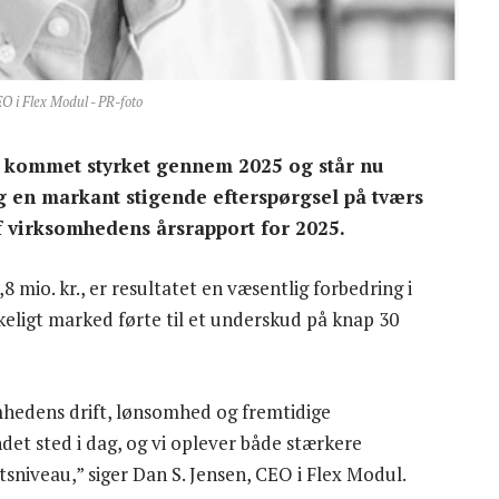
O i Flex Modul - PR-foto
l kommet styrket gennem 2025 og står nu
g en markant stigende efterspørgsel på tværs
f virksomhedens årsrapport for 2025.
 mio. kr., er resultatet en væsentlig forbedring i
keligt marked førte til et underskud på knap 30
mhedens drift, lønsomhed og fremtidige
ndet sted i dag, og vi oplever både stærkere
tsniveau,” siger Dan S. Jensen, CEO i Flex Modul.