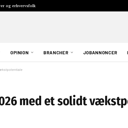
rer og erhvervsfolk
OPINION
BRANCHER
JOBANNONCER
vækstpotentiale
2026 med et solidt vækstp