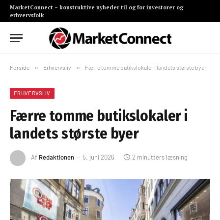
MarketConnect – konstruktive nyheder til og for investorer og
erhvervsfolk
Forside
»
Erhvervsliv
»
Færre tomme butikslokaler i landets største byer
ERHVERVSLIV
Færre tomme butikslokaler i
landets største byer
Af
Redaktionen
5. juni 2026
2 minutters læsning