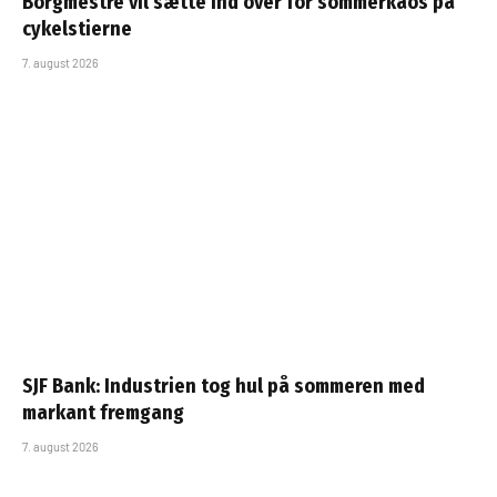
Borgmestre vil sætte ind over for sommerkaos på
cykelstierne
7. august 2026
SJF Bank: Industrien tog hul på sommeren med
markant fremgang
7. august 2026