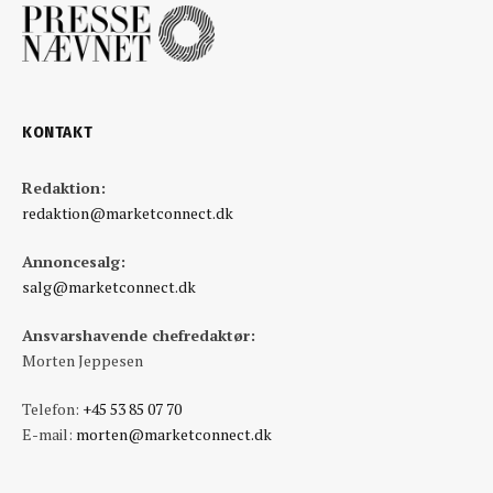
KONTAKT
Redaktion:
redaktion@marketconnect.dk
Annoncesalg:
salg@marketconnect.dk
Ansvarshavende chefredaktør:
Morten Jeppesen
Telefon:
+45 53 85 07 70
E-mail:
morten@marketconnect.dk