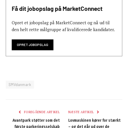
Få dit jobopslag på MarketConnect
Opret et jobopslag på MarketConnect og nå ud til
den helt rette målgruppe af kvalificerede kandidater.
OPRET JOBOPSLAG
SMVdanmark
FOREGÅENDE ARTIKEL
NÆSTE ARTIKEL
Avantpark støtter som det
Lovmaskinen kører for stærkt
første parkeringsselskab
– og det går ud over de