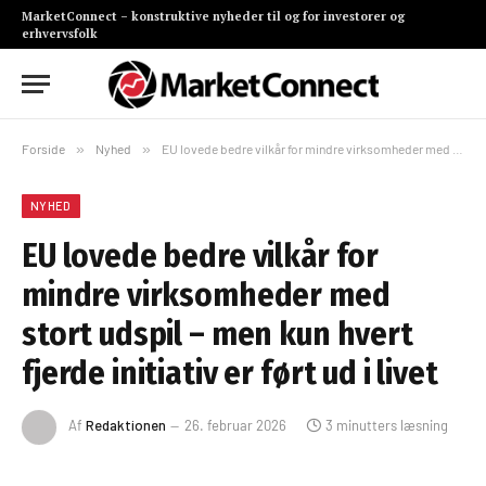
MarketConnect – konstruktive nyheder til og for investorer og
erhvervsfolk
Forside
»
Nyhed
»
EU lovede bedre vilkår for mindre virksomheder med stort udspil – men kun hvert fjerde initiativ er ført ud i livet
NYHED
EU lovede bedre vilkår for
mindre virksomheder med
stort udspil – men kun hvert
fjerde initiativ er ført ud i livet
Af
Redaktionen
26. februar 2026
3 minutters læsning