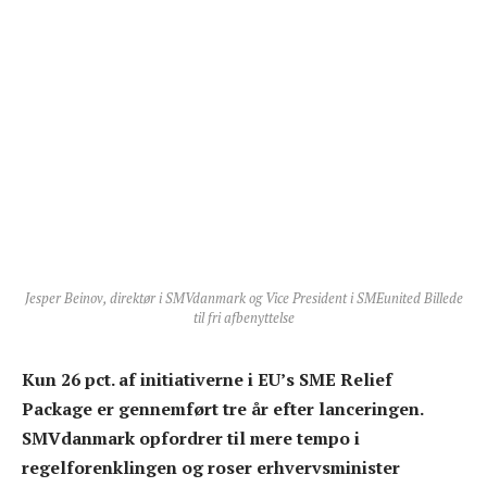
Jesper Beinov, direktør i SMVdanmark og Vice President i SMEunited Billede
til fri afbenyttelse
Kun 26 pct. af initiativerne i EU’s SME Relief
Package er gennemført tre år efter lanceringen.
SMVdanmark opfordrer til mere tempo i
regelforenklingen og roser erhvervsminister