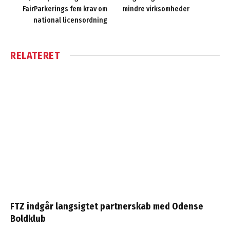
FairParkerings fem krav om
mindre virksomheder
national licensordning
RELATERET
FTZ indgår langsigtet partnerskab med Odense
Boldklub