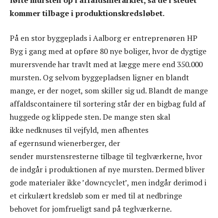
kommer tilbage i produktionskredsløbet.
På en stor byggeplads i Aalborg er entreprenøren HP
Byg i gang med at opføre 80 nye boliger, hvor de dygtige
murersvende har travlt med at lægge mere end 350.000
mursten. Og selvom byggepladsen ligner en blandt
mange, er der noget, som skiller sig ud. Blandt de mange
affaldscontainere til sortering står der en bigbag fuld af
huggede og klippede sten. De mange sten skal
ikke nedknuses til vejfyld, men afhentes
af egernsund wienerberger, der
sender murstensresterne tilbage til teglværkerne, hvor
de indgår i produktionen af nye mursten. Dermed bliver
gode materialer ikke ’downcyclet’, men indgår derimod i
et cirkulært kredsløb som er med til at nedbringe
behovet for jomfrueligt sand på teglværkerne.