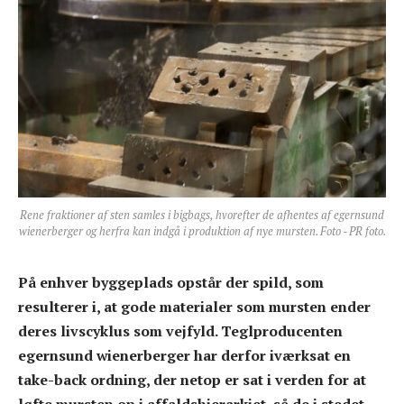
Rene fraktioner af sten samles i bigbags, hvorefter de afhentes af egernsund
wienerberger og herfra kan indgå i produktion af nye mursten. Foto - PR foto.
På enhver byggeplads opstår der spild, som
resulterer i, at gode materialer som mursten ender
deres livscyklus som vejfyld. Teglproducenten
egernsund wienerberger har derfor iværksat en
take-back ordning, der netop er sat i verden for at
løfte mursten op i affaldshierarkiet, så de i stedet