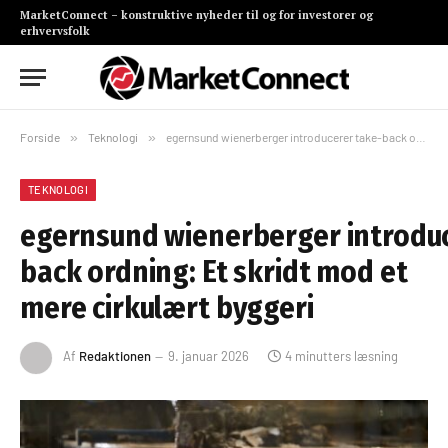
MarketConnect – konstruktive nyheder til og for investorer og
erhvervsfolk
Forside
»
Teknologi
»
egernsund wienerberger introducerer take-back ordning: Et skridt mod et mere cirkulært byggeri
TEKNOLOGI
egernsund wienerberger introduc
back ordning: Et skridt mod et
mere cirkulært byggeri
Af
Redaktionen
9. januar 2026
4 minutters læsning