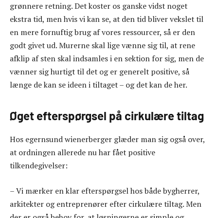
grønnere retning. Det koster os ganske vidst noget
ekstra tid, men hvis vi kan se, at den tid bliver vekslet til
en mere fornuftig brug af vores ressourcer, så er den
godt givet ud. Murerne skal lige vænne sig til, at rene
afklip af sten skal indsamles i en sektion for sig, men de
vænner sig hurtigt til det og er generelt positive, så
længe de kan se ideen i tiltaget – og det kan de her.
Øget efterspørgsel på cirkulære tiltag
Hos egernsund wienerberger glæder man sig også over,
at ordningen allerede nu har fået positive
tilkendegivelser:
– Vi mærker en klar efterspørgsel hos både bygherrer,
arkitekter og entreprenører efter cirkulære tiltag. Men
der er også behov for, at løsningerne er simple og