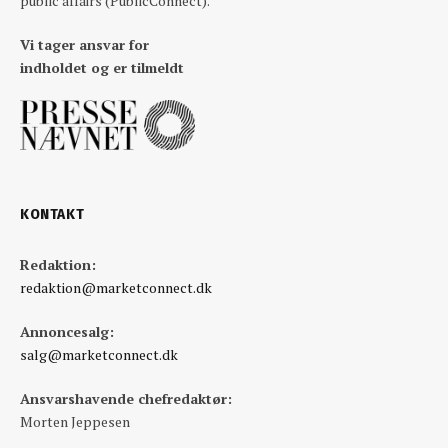
public affairs (PublicConnect).
Vi tager ansvar for
indholdet og er tilmeldt
KONTAKT
Redaktion:
redaktion@marketconnect.dk
Annoncesalg:
salg@marketconnect.dk
Ansvarshavende chefredaktør:
Morten Jeppesen