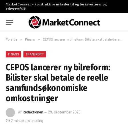
MarketConnect – konstruktive nyheder til og for investorer og
erhvervsfolk
Forside
»
Finans
»
CEPOS lancerer ny bilreform: Bilister skal betale de reelle samfundsøkonomiske omkostninger
FINANS
TRANSPORT
CEPOS lancerer ny bilreform:
Bilister skal betale de reelle
samfundsøkonomiske
omkostninger
Af
Redaktionen
29. september 2025
2 minutters læsning