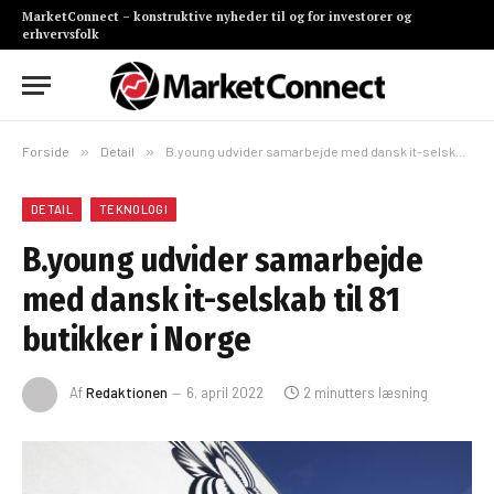
MarketConnect – konstruktive nyheder til og for investorer og
erhvervsfolk
Forside
»
Detail
»
B.young udvider samarbejde med dansk it-selskab til 81 butikker i Norge
DETAIL
TEKNOLOGI
B.young udvider samarbejde
med dansk it-selskab til 81
butikker i Norge
Af
Redaktionen
6. april 2022
2 minutters læsning