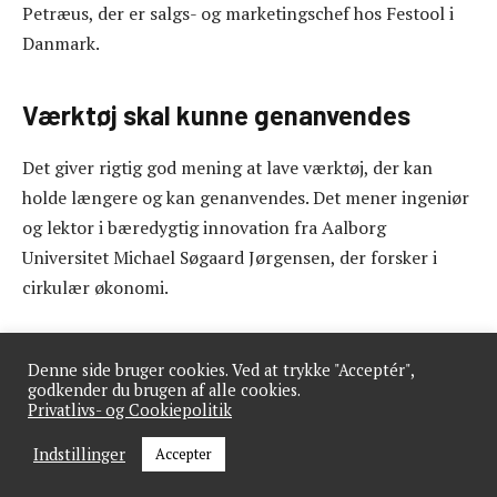
Petræus, der er salgs- og marketingschef hos Festool i
Danmark.
Værktøj skal kunne genanvendes
Det giver rigtig god mening at lave værktøj, der kan
holde længere og kan genanvendes. Det mener ingeniør
og lektor i bæredygtig innovation fra Aalborg
Universitet Michael Søgaard Jørgensen, der forsker i
cirkulær økonomi.
“Man bruger energi og ressourcer ved al produktion.
Denne side bruger cookies. Ved at trykke "Acceptér",
Derfor er det vigtigt at kigge på, hvordan man kan
godkender du brugen af alle cookies.
arbejde miljøbevidst i produkternes levetid og efterliv.
Privatlivs- og Cookiepolitik
Hvis værktøj holder længere, og komponenter derefter
Indstillinger
Accepter
kan genanvendes, bliver det pludselig interessant i
forhold til et miljøperspektiv,” siger Michael Søgaard