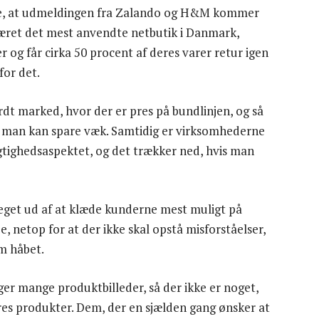
de, at udmeldingen fra Zalando og H&M kommer
været det mest anvendte netbutik i Danmark,
 og får cirka 50 procent af deres varer retur igen
for det.
årdt marked, hvor der er pres på bundlinjen, og så
ter man kan spare væk. Samtidig er virksomhederne
ghedsaspektet, og det trækker ned, hvis man
get ud af at klæde kunderne mest muligt på
e, netop for at der ikke skal opstå misforståelser,
om håbet.
ger mange produktbilleder, så der ikke er noget,
es produkter. Dem, der en sjælden gang ønsker at