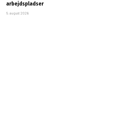
arbejdspladser
5. august 2026