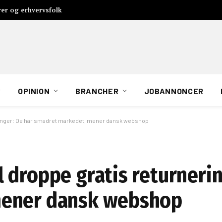
rer og erhvervsfolk
OPINION
BRANCHER
JOBANNONCER
ringer: De har smadret markedet, mener dansk webshop
 droppe gratis returnerin
mener dansk webshop