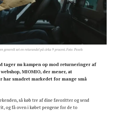
 generelt set en returandel på cirka 9 procent. Foto: Pexels
 tager nu kampen op mod returneringer af
 webshop, MIOMIO, der mener, at
ger har smadret markedet for mange små
eekenden, så køb tre af dine favoritter og send
frit, og få oven i købet pengene for de to