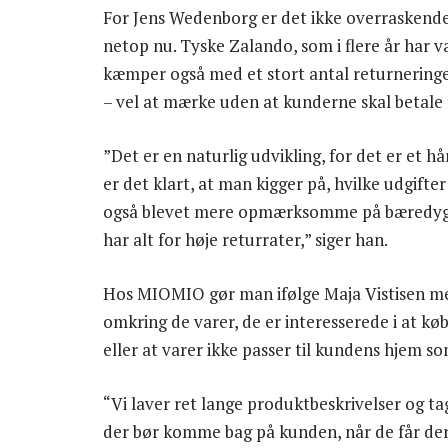
For Jens Wedenborg er det ikke overrasken
netop nu. Tyske Zalando, som i flere år har 
kæmper også med et stort antal returneringer
– vel at mærke uden at kunderne skal betale 
”Det er en naturlig udvikling, for det er et h
er det klart, at man kigger på, hvilke udgif
også blevet mere opmærksomme på bæredygti
har alt for høje returrater,” siger han.
Hos MIOMIO gør man ifølge Maja Vistisen me
omkring de varer, de er interesserede i at køb
eller at varer ikke passer til kundens hjem s
“Vi laver ret lange produktbeskrivelser og ta
der bør komme bag på kunden, når de får der