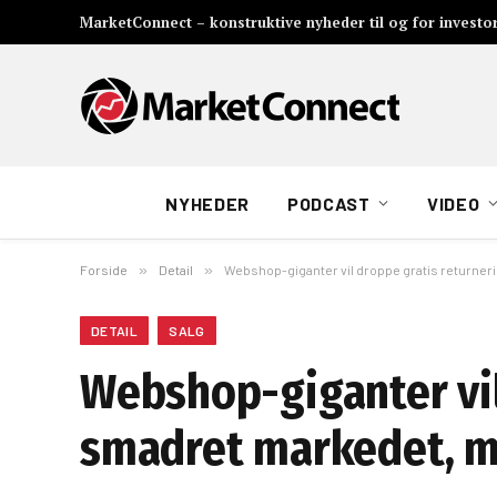
MarketConnect – konstruktive nyheder til og for investo
NYHEDER
PODCAST
VIDEO
Forside
»
Detail
»
Webshop-giganter vil droppe gratis returne
DETAIL
SALG
Webshop-giganter vil
smadret markedet, 