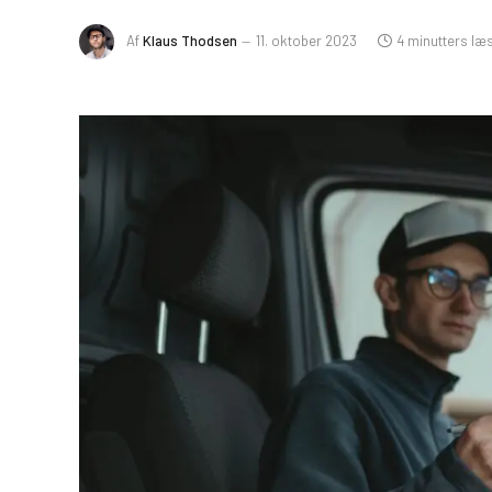
Af
Klaus Thodsen
11. oktober 2023
4 minutters læ