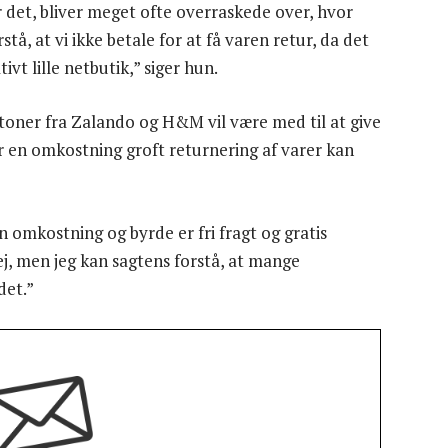
r det, bliver meget ofte overraskede over, hvor
tå, at vi ikke betale for at få varen retur, da det
ivt lille netbutik,” siger hun.
 toner fra Zalando og H&M vil være med til at give
or en omkostning groft returnering af varer kan
 omkostning og byrde er fri fragt og gratis
vej, men jeg kan sagtens forstå, at mange
det.”