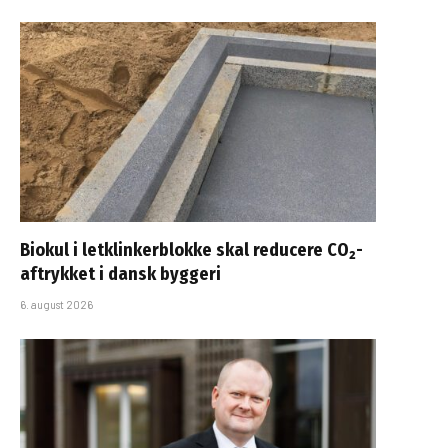
Biokul i letklinkerblokke skal reducere CO₂-
aftrykket i dansk byggeri
6. august 2026