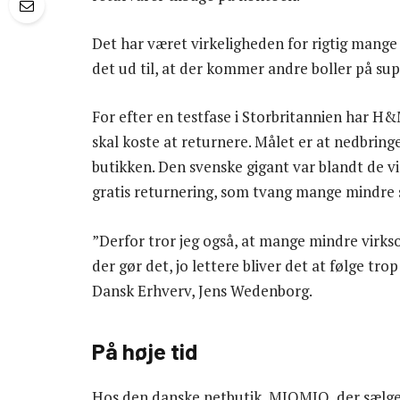
Det har været virkeligheden for rigtig mange
det ud til, at der kommer andre boller på sup
For efter en testfase i Storbritannien har H&
skal koste at returnere. Målet er at nedbringe
butikken. Den svenske gigant var blandt de v
gratis returnering, som tvang mange mindre sp
”Derfor tror jeg også, at mange mindre virk
der gør det, jo lettere bliver det at følge tr
Dansk Erhverv, Jens Wedenborg.
På høje tid
Hos den danske netbutik, MIOMIO, der sælger 