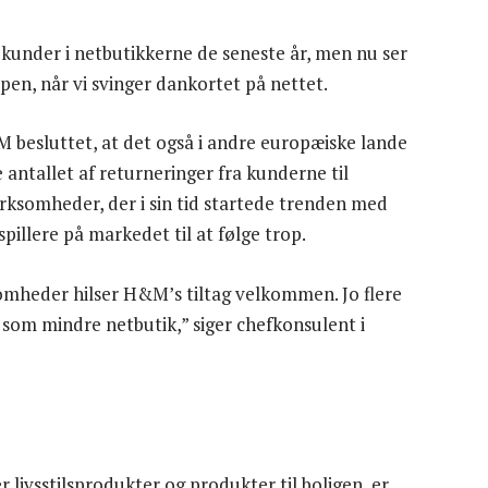
 kunder i netbutikkerne de seneste år, men nu ser
pen, når vi svinger dankortet på nettet.
M besluttet, at det også i andre europæiske lande
 antallet af returneringer fra kunderne til
irksomheder, der i sin tid startede trenden med
illere på markedet til at følge trop.
somheder hilser H&M’s tiltag velkommen. Jo flere
op som mindre netbutik,” siger chefkonsulent i
livsstilsprodukter og produkter til boligen, er