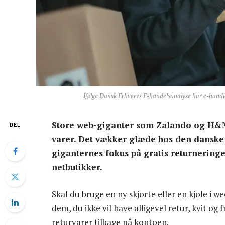
Ifølge Dansk Erhvervs E-handelsanalyse har e-handlen
Store web-giganter som Zalando og H&M
DEL
varer. Det vækker glæde hos den danske
giganternes fokus på gratis returnerin
netbutikker.
Skal du bruge en ny skjorte eller en kjole i w
dem, du ikke vil have alligevel retur, kvit og 
returvarer tilbage på kontoen.