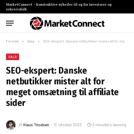
MarketConnect – konstruktive nyheder til og for investorer og
erhvervsfolk
Forside
»
Salg
»
SEO-ekspert: Danske netbutikker mister alt for meget omsætning til affiliate sider
SALG
SEO-ekspert: Danske
netbutikker mister alt for
meget omsætning til affiliate
sider
Af
Klaus Thodsen
11. oktober 2023
3 minutters læsning