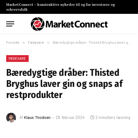
MarketConnect – konstruktive nyheder til og for investorer og
erhvervsfolk
Forside
»
Fødevare
»
Bæredygtige dråber: Thisted Bryghus laver gin og snaps af restprodukter
FØDEVARE
Bæredygtige dråber: Thisted
Bryghus laver gin og snaps af
restprodukter
Af
Klaus Thodsen
28. februar 2024
2 minutters læsning